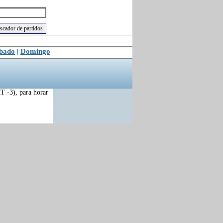
bado
|
Domingo
T -3), para horar