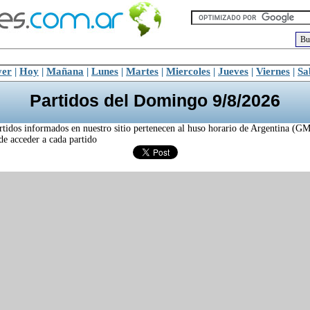
yer
|
Hoy
|
Mañana
|
Lunes
|
Martes
|
Miercoles
|
Jueves
|
Viernes
|
Sa
Partidos del Domingo 9/8/2026
rtidos informados en nuestro sitio pertenecen al huso horario de Argentina (GM
ede acceder a cada partido