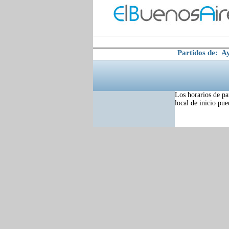
Partidos de:
A
Los horarios de pa
local de inicio pu